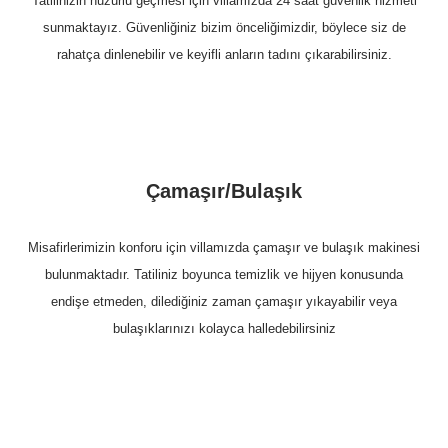
Tatilinizin huzurlu geçmesi için villamızda 24 saat güvenlik hizmeti
sunmaktayız. Güvenliğiniz bizim önceliğimizdir, böylece siz de
rahatça dinlenebilir ve keyifli anların tadını çıkarabilirsiniz.
Çamaşır/Bulaşık
Misafirlerimizin konforu için villamızda çamaşır ve bulaşık makinesi
bulunmaktadır. Tatiliniz boyunca temizlik ve hijyen konusunda
endişe etmeden, dilediğiniz zaman çamaşır yıkayabilir veya
bulaşıklarınızı kolayca halledebilirsiniz