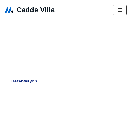
Cadde Villa
İçeriğe
geç
Doğanın kalbinde, lüks ve huzurlu bir tatil deneyimi için
sizleri Cadde Villa’ya bekliyoruz.
Rezervasyon
Videomuzu İzleyin